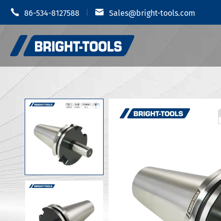


86-534-8127588
Sales@bright-tools.com
축소 적합 
CNC 공구 홀더
유압 척
정적 및 구동 도구
MOD 도구
지루한 도구
JIS B 63
반대로 진동
JIS B 63
JIS B 63
도구 홀더 액세서리