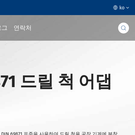
ko

로그
연락처

9871 드릴 척 어댑
터는 DIN 69871 표준을 사용하여 드릴 척을 공작 기계에 부착